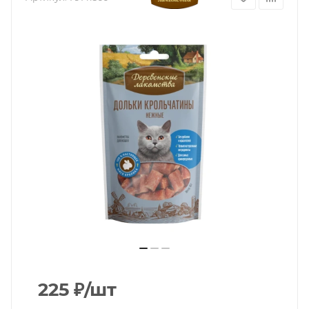
225
₽
/шт