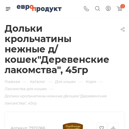
0
Дольки
крольчатины
нежные д/
кошек"Деревенские
лакомства", 45гр
—
—
—
—
Главная
Каталог
Для кошек
Корм
—
Лакомства для кошек
Дольки крольчатины нежные д/кошек"Деревенские
лакомства", 45гр
Артикул:
79711366