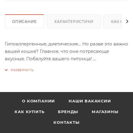
ОПИСАНИЕ
ХАРАКТЕРИСТИКИ
КАК КУПИ
Гипоаллергенные, диетические… Но разве это важно
вашей кошке? Главное, что они потрясающе
вкусные. Побалуйте вашего питомца!
Состав: мясо кролика, кукурузный крахмал.
Гарантированные показатели на 100 г продукта, г:
белок — 27; жир — 8; влага — 23; клетчатка — 0,1.
О КОМПАНИИ
НАШИ ВАКАНСИИ
КАК КУПИТЬ
БРЕНДЫ
МАГАЗИНЫ
КОНТАКТЫ