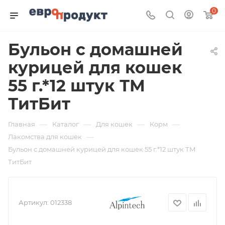
0
Бульон с домашней
курицей для кошек
55 г.*12 штук ТМ
ТитБит
—
—
—
—
Главная
Каталог
Для кошек
Корм
—
Лакомства для кошек
Бульон с домашней курицей для кошек 55 г.*12 штук ТМ
ТитБит
Артикул:
012338