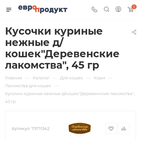
0
Кусочки куриные
нежные д/
кошек"Деревенские
лакомства", 45 гр
—
—
—
—
Главная
Каталог
Для кошек
Корм
—
Лакомства для кошек
Кусочки куриные нежные д/кошек"Деревенские лакомства",
45 гр
Артикул:
79711342