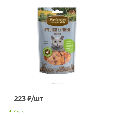
223
₽
/шт
Много