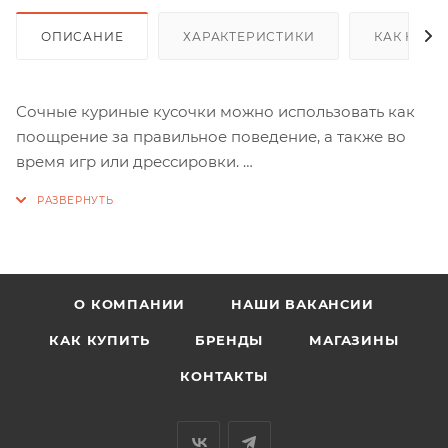
ОПИСАНИЕ
ХАРАКТЕРИСТИКИ
КАК КУПИ
Сочные куриные кусочки можно использовать как
поощрение за правильное поведение, а также во
время игр или дрессировки.
Состав: мясо курицы.
Гарантированные показатели на 100 г продукта, г:
белок — 34; жир — 3,5; влага — 23; клетчатка — 0,1.
О КОМПАНИИ
НАШИ ВАКАНСИИ
КАК КУПИТЬ
БРЕНДЫ
МАГАЗИНЫ
КОНТАКТЫ