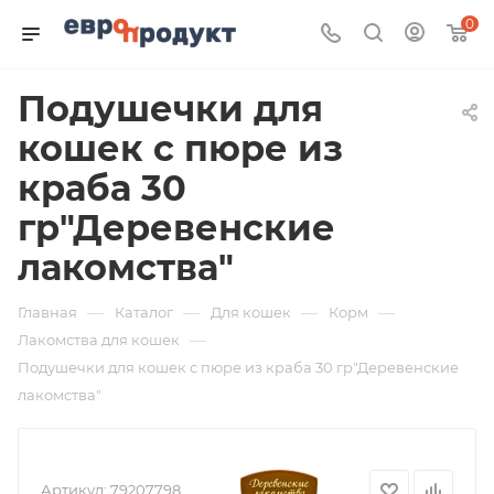
0
Подушечки для
кошек с пюре из
краба 30
гр"Деревенские
лакомства"
—
—
—
—
Главная
Каталог
Для кошек
Корм
—
Лакомства для кошек
Подушечки для кошек с пюре из краба 30 гр"Деревенские
лакомства"
Артикул:
79207798