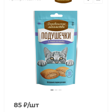
85
₽
/шт