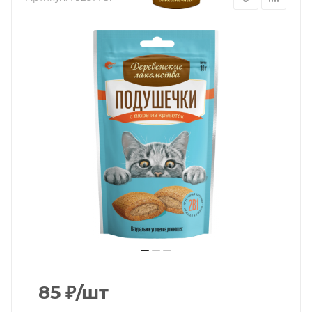
85
₽
/шт