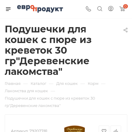
0
Подушечки для
кошек с пюре из
креветок 30
гр"Деревенские
лакомства"
—
—
—
—
Главная
Каталог
Для кошек
Корм
—
Лакомства для кошек
Подушечки для кошек с пюре из креветок 30
гр"Деревенские лакомства"
Артикул:
79207781