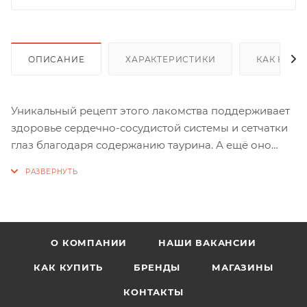
ОПИСАНИЕ
ХАРАКТЕРИСТИКИ
КАК КУПИ
Уникальный рецепт этого лакомства поддерживает
здоровье сердечно-сосудистой системы и сетчатки
глаз благодаря содержанию таурина. А ещё оно
очень вкусное.
Состав: куриная печень, продукты микробной
ферментации, ячмень, кукурузный крахмал.
О КОМПАНИИ
НАШИ ВАКАНСИИ
Пищевая ценность на 100 г продукта, %:
белки — 30, жиры — 8, клетчатка — 3, зола — 14,
КАК КУПИТЬ
БРЕНДЫ
МАГАЗИНЫ
влажность — 10;
КОНТАКТЫ
энергетическая ценность — 302,5 ккал.