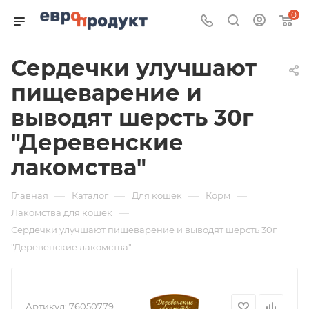
0
Сердечки улучшают
пищеварение и
выводят шерсть 30г
"Деревенские
лакомства"
—
—
—
—
Главная
Каталог
Для кошек
Корм
—
Лакомства для кошек
Сердечки улучшают пищеварение и выводят шерсть 30г
"Деревенские лакомства"
Артикул:
76050779