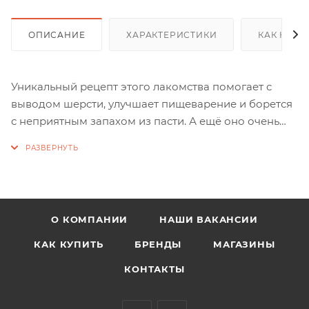
ОПИСАНИЕ
ХАРАКТЕРИСТИКИ
КАК КУПИ
Уникальный рецепт этого лакомства помогает с
выводом шерсти, улучшает пищеварение и борется
с неприятным запахом из пасти. А ещё оно очень
вкусное.
Состав: куриная печень, продукты микробной
ферментации, ячмень, кукурузный крахмал.
Пищевая ценность на 100 г продукта, %: белки — 30,
О КОМПАНИИ
НАШИ ВАКАНСИИ
жиры — 8, клетчатка — 3, зола — 14, влажность — 10;
энергетическая ценность — 302,5 ккал.
КАК КУПИТЬ
БРЕНДЫ
МАГАЗИНЫ
КОНТАКТЫ