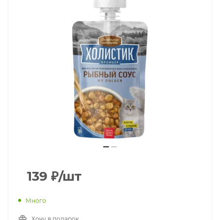
139
₽
/шт
Много
Хочу в подарок