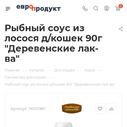
0
Рыбный соус из
лосося д/кошек 90г
"Деревенские лак-
ва"
—
—
—
—
Главная
Каталог
Для кошек
Корм
—
Лакомства для кошек
Рыбный соус из лосося д/кошек 90г "Деревенские лак-ва"
Артикул:
76051387