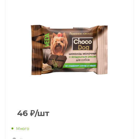
46
₽
/шт
Много