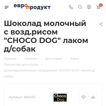
0
Шоколад молочный
с возд.рисом
"CHOCO DOG" лаком
д/собак
—
—
—
—
Главная
Каталог
Для кошек
Корм
—
Лакомства для кошек
Шоколад молочный с возд.рисом "CHOCO DOG" лаком д/
собак
Артикул:
В6613/5