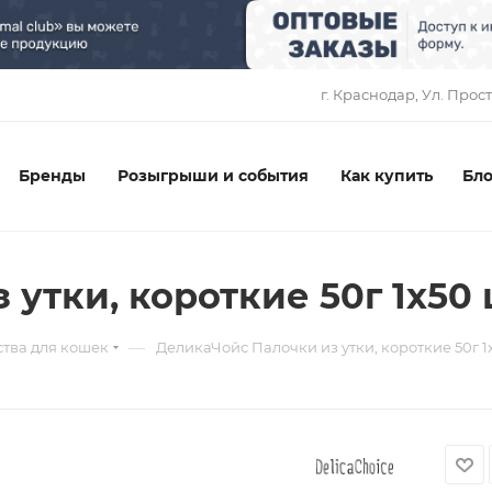
1
г. Краснодар, ​Ул. Прос
Бренды
Розыгрыши и события
Как купить
Бло
утки, короткие 50г 1х50
—
тва для кошек
ДеликаЧойс Палочки из утки, короткие 50г 1