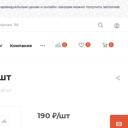
торная, 9А
0
0
0
г
Компания
 шт
х50 шт
190
₽
/шт