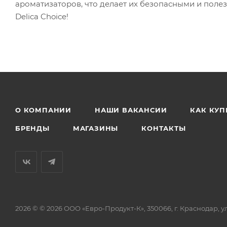
ароматизаторов, что делает их безопасными и поле
Delica Choice!
О КОМПАНИИ
НАШИ ВАКАНСИИ
КАК КУП
БРЕНДЫ
МАГАЗИНЫ
КОНТАКТЫ
2026 © © 2026 ООО «Евро-Продукт-К», 350066, г. Краснодар, ул