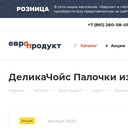
+7 (861) 260‒58‒0
Каталог
Акции
ДеликаЧойс Палочки из 
—
—
—
—
Главная
Каталог
Для кошек
Корм
Лакомс
Акция
Артикул:
ЛА3н