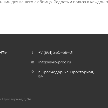
зными для вашего любимца. Радость и польза в каждой 
+7 (861) 260‒58‒01
ИТЬ
info@evro-prod.ru
г. Краснодар, ​Ул. Просторная,
9А
. Просторная, д. 9А