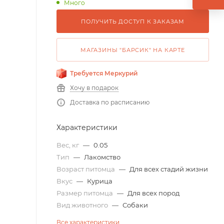
Много
ПОЛУЧИТЬ ДОСТУП К ЗАКАЗАМ
МАГАЗИНЫ "БАРСИК" НА КАРТЕ
Требуется Меркурий
Хочу в подарок
Доставка по расписанию
Характеристики
Вес, кг
—
0.05
Тип
—
Лакомство
Возраст питомца
—
Для всех стадий жизни
Вкус
—
Курица
Размер питомца
—
Для всех пород
Вид животного
—
Собаки
Все характеристики