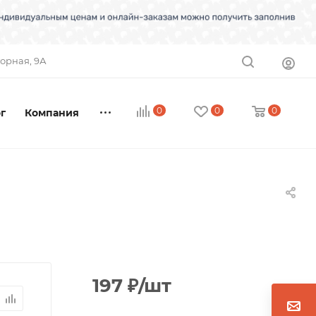
торная, 9А
0
0
0
г
Компания
197
₽
/шт