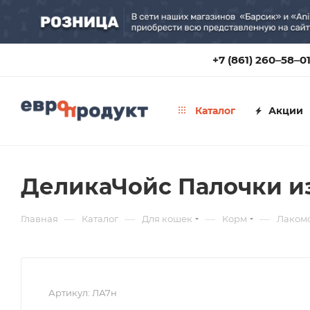
+7 (861) 260‒58‒0
Каталог
Акции
ДеликаЧойс Палочки из
—
—
—
—
Главная
Каталог
Для кошек
Корм
Лакомс
Артикул:
ЛА7н