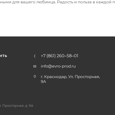
зными для вашего любимца. Радость и польза в каждой 
+7 (861) 260‒58‒01
ИТЬ
info@evro-prod.ru
г. Краснодар, ​Ул. Просторная,
9А
. Просторная, д. 9А