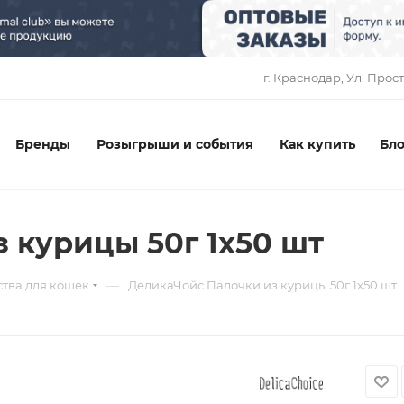
1
г. Краснодар, ​Ул. Прос
Бренды
Розыгрыши и события
Как купить
Бло
 курицы 50г 1х50 шт
—
тва для кошек
ДеликаЧойс Палочки из курицы 50г 1х50 шт