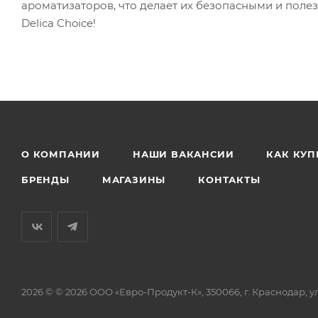
ароматизаторов, что делает их безопасными и поле
Delica Choice!
О КОМПАНИИ
НАШИ ВАКАНСИИ
КАК КУП
БРЕНДЫ
МАГАЗИНЫ
КОНТАКТЫ
2026 © © 2026 ООО «Евро-Продукт-К», 350066, г. Краснодар, ул