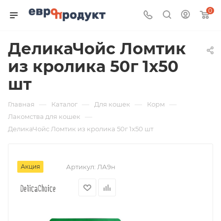
0
ДеликаЧойс Ломтик
из кролика 50г 1х50
шт
—
—
—
—
Главная
Каталог
Для кошек
Корм
—
Лакомства для кошек
ДеликаЧойс Ломтик из кролика 50г 1х50 шт
Акция
Артикул:
ЛА9н