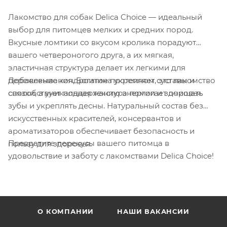
Лакомство для собак Delica Choice — идеальный
выбор для питомцев мелких и средних пород.
Вкусные ломтики со вкусом кролика порадуют
вашего четвероногого друга, а их мягкая,
эластичная структура делает их легкими для
Добавление хондроитина укрепляет суставы и
пережевывания. Богатое протеином, это лакомство
связки, а уникальная текстура помогает очищать
способствует поддержанию энергии и здоровья.
зубы и укреплять десны. Натуральный состав без
искусственных красителей, консервантов и
ароматизаторов обеспечивает безопасность и
Превратите перекусы вашего питомца в
пользу для здоровья.
удовольствие и заботу с лакомствами Delica Choice!
О КОМПАНИИ
НАШИ ВАКАНСИИ