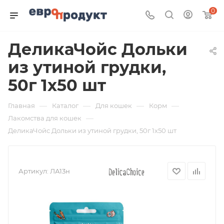
0
ДеликаЧойс Дольки
из утиной грудки,
50г 1х50 шт
—
—
—
—
Главная
Каталог
Для кошек
Корм
—
Лакомства для кошек
ДеликаЧойс Дольки из утиной грудки, 50г 1х50 шт
Артикул:
ЛА13н