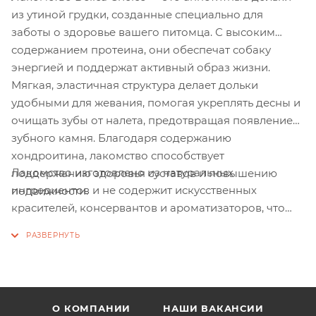
из утиной грудки, созданные специально для
заботы о здоровье вашего питомца. С высоким
содержанием протеина, они обеспечат собаку
энергией и поддержат активный образ жизни.
Мягкая, эластичная структура делает дольки
удобными для жевания, помогая укреплять десны и
очищать зубы от налета, предотвращая появление
зубного камня. Благодаря содержанию
хондроитина, лакомство способствует
Лакомство изготовлено из натуральных
поддержанию здоровья суставов и повышению
ингредиентов и не содержит искусственных
подвижности.
красителей, консервантов и ароматизаторов, что
делает его безопасным и полезным для собак всех
пород. Подарите своему питомцу заботу и
удовольствие с Delica Choice!
О КОМПАНИИ
НАШИ ВАКАНСИИ