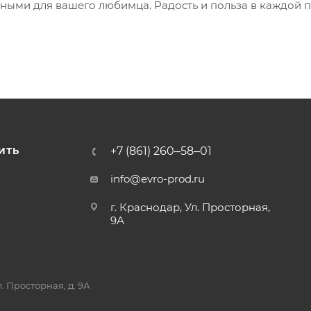
зными для вашего любимца. Радость и польза в каждой 
+7 (861) 260‒58‒01
ИТЬ
info@evro-prod.ru
г. Краснодар, ​Ул. Просторная,
9А
. Просторная, д. 9А