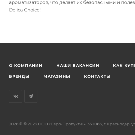
ароматизаторов, что делает их безопасными и поле
Delica Choice!
О КОМПАНИИ
НАШИ ВАКАНСИИ
КАК КУП
БРЕНДЫ
МАГАЗИНЫ
КОНТАКТЫ
2026 © © 2026 ООО «Евро-Продукт-К», 350066, г. Краснодар, ул