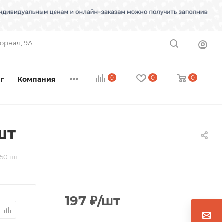
торная, 9А
0
0
0
г
Компания
шт
х50 шт
197
₽
/шт