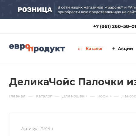
+7 (861) 260‒58‒0
Каталог
Акции
ДеликаЧойс Палочки из
—
—
—
—
Главная
Каталог
Для кошек
Корм
Лакомс
Артикул:
ЛА14н