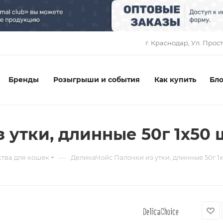
1
г. Краснодар, ​Ул. Прос
Бренды
Розыгрыши и события
Как купить
Бло
 утки, длинные 50г 1х50 
—
тва для кошек
ДеликаЧойс Палочки из утки, длинные 50г 1