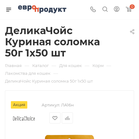
0
ДеликаЧойс
Куриная соломка
50г 1х50 шт
—
—
—
—
Главная
Каталог
Для кошек
Корм
—
Лакомства для кошек
ДеликаЧойс Куриная соломка 50г 1х50 шт
Акция
Артикул:
ЛА16н