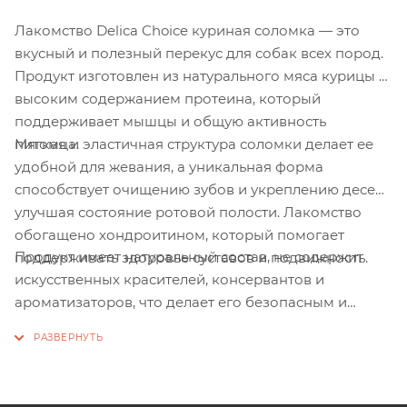
Лакомство Delica Choice куриная соломка — это
вкусный и полезный перекус для собак всех пород.
Продукт изготовлен из натурального мяса курицы с
высоким содержанием протеина, который
поддерживает мышцы и общую активность
Мягкая и эластичная структура соломки делает ее
питомца.
удобной для жевания, а уникальная форма
способствует очищению зубов и укреплению десен,
улучшая состояние ротовой полости. Лакомство
обогащено хондроитином, который помогает
Продукт имеет натуральный состав, не содержит
поддерживать здоровье суставов и подвижность.
искусственных красителей, консервантов и
ароматизаторов, что делает его безопасным и
подходящим для ежедневного употребления.
Побалуйте своего любимца лакомством, которое
сочетает превосходный вкус и пользу для здоровья!