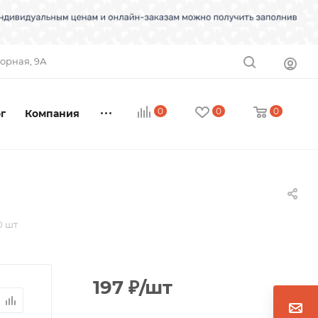
торная, 9А
0
0
0
г
Компания
0 шт
197
₽
/шт