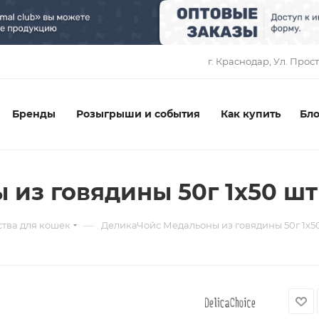
1
г. Краснодар, ​Ул. Прос
Бренды
Розыгрыши и события
Как купить
Бло
из говядины 50г 1х50 шт
—
тва для кошек
ДеликаЧойс Медальоны из говядины 50г 1х5