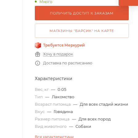
Много
ПОЛУЧИТЬ ДОСТУП К ЗАКАЗАМ
МАГАЗИНЫ "БАРСИК" НА КАРТЕ
Требуется Меркурий
Хочу в подарок
Доставка по расписанию
Характеристики
Вес, кг
—
0.05
Тип
—
Лакомство
Возраст питомца
—
Для всех стадий жизни
Вкус
—
Говядина
Размер питомца
—
Для всех пород
Вид животного
—
Собаки
Все характеристики