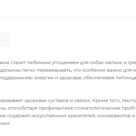
Ь
ядины станет любимым угощением для собак мелких и ср
медальоны легко пережевывать, что особенно важно для 
 поддержанию энергии и здоровья, обеспечивая питомц
живает здоровье суставов и связок. Кроме того, текст
ны, способствуя профилактике стоматологических проб
 не содержит искусственных красителей, консервантов и
зным.