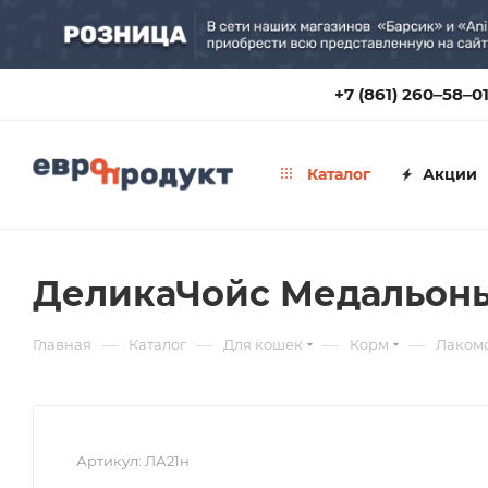
+7 (861) 260‒58‒0
Каталог
Акции
ДеликаЧойс Медальоны 
—
—
—
—
Главная
Каталог
Для кошек
Корм
Лакомс
Артикул:
ЛА21н