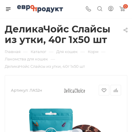
0
ДеликаЧойс Слайсы
из утки, 40г 1х50 шт
—
—
—
—
Главная
Каталог
Для кошек
Корм
—
Лакомства для кошек
ДеликаЧойс Слайсы из утки, 40г 1х50 шт
Артикул:
ЛА52н