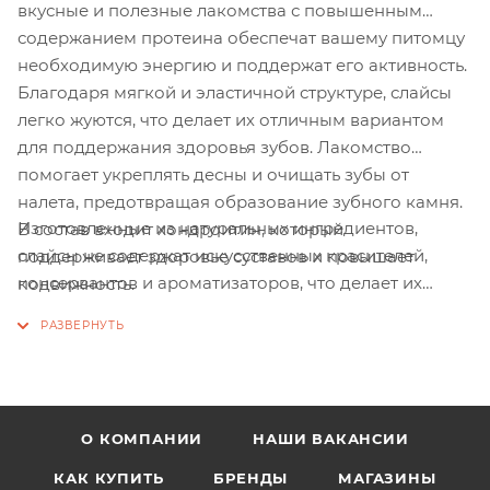
вкусные и полезные лакомства с повышенным
содержанием протеина обеспечат вашему питомцу
необходимую энергию и поддержат его активность.
Благодаря мягкой и эластичной структуре, слайсы
легко жуются, что делает их отличным вариантом
для поддержания здоровья зубов. Лакомство
помогает укреплять десны и очищать зубы от
налета, предотвращая образование зубного камня.
Изготовленные из натуральных ингредиентов,
В состав входит хондроитин, который
слайсы не содержат искусственных красителей,
поддерживает здоровье суставов и повышает
консервантов и ароматизаторов, что делает их
подвижность.
безопасными для вашего питомца. Побалуйте
вашего четвероногого друга Delica Choice —
вкусным и полезным лакомством, которое принесет
радость и пользу!
О КОМПАНИИ
НАШИ ВАКАНСИИ
КАК КУПИТЬ
БРЕНДЫ
МАГАЗИНЫ