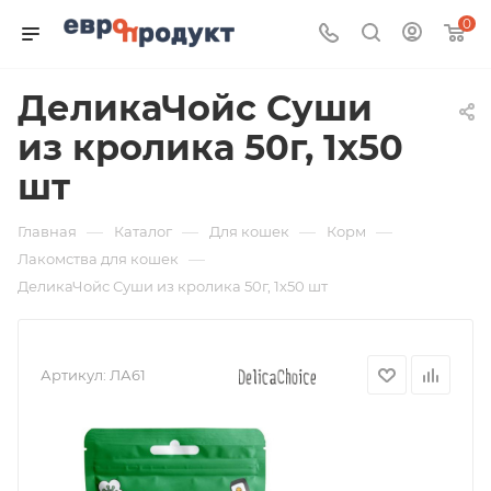
0
ДеликаЧойс Суши
из кролика 50г, 1х50
шт
—
—
—
—
Главная
Каталог
Для кошек
Корм
—
Лакомства для кошек
ДеликаЧойс Суши из кролика 50г, 1х50 шт
Артикул:
ЛА61