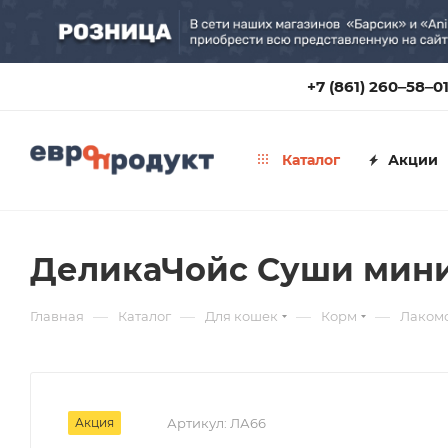
+7 (861) 260‒58‒0
Каталог
Акции
ДеликаЧойс Суши мини 
—
—
—
—
Главная
Каталог
Для кошек
Корм
Лакомс
Акция
Артикул:
ЛА66