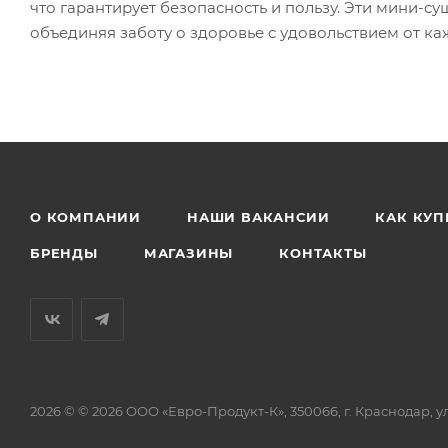
что гарантирует безопасность и пользу. Эти мини-с
объединяя заботу о здоровье с удовольствием от ка
О КОМПАНИИ
НАШИ ВАКАНСИИ
КАК КУП
БРЕНДЫ
МАГАЗИНЫ
КОНТАКТЫ
2026 © © 2026 ООО «Евро-Продукт-К», 350066, г. Краснодар, ул