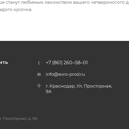
уши станут любимым лакомством вашего четвероногого д
ждого кусочка.
+7 (861) 260‒58‒01
ИТЬ
info@evro-prod.ru
г. Краснодар, ​Ул. Просторная,
9А
. Просторная, д. 9А