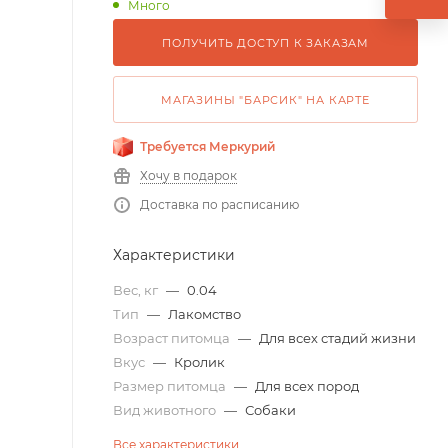
Много
ПОЛУЧИТЬ ДОСТУП К ЗАКАЗАМ
МАГАЗИНЫ "БАРСИК" НА КАРТЕ
Требуется Меркурий
Хочу в подарок
Доставка по расписанию
Характеристики
Вес, кг
—
0.04
Тип
—
Лакомство
Возраст питомца
—
Для всех стадий жизни
Вкус
—
Кролик
Размер питомца
—
Для всех пород
Вид животного
—
Собаки
Все характеристики