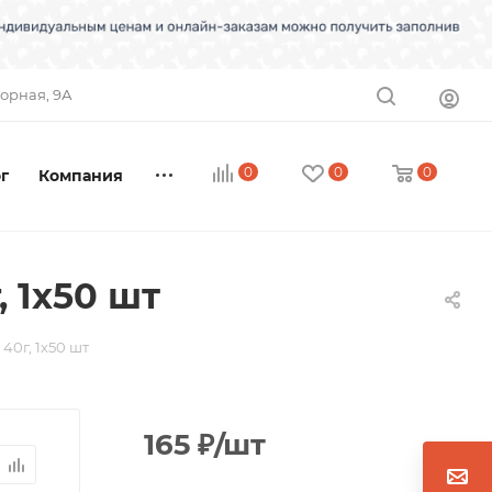
торная, 9А
0
0
0
г
Компания
 1х50 шт
40г, 1х50 шт
165
₽
/шт