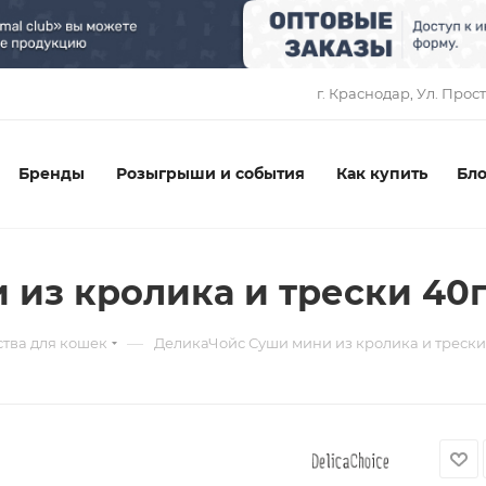
1
г. Краснодар, ​Ул. Прос
Бренды
Розыгрыши и события
Как купить
Бло
из кролика и трески 40г,
—
тва для кошек
ДеликаЧойс Суши мини из кролика и трески 