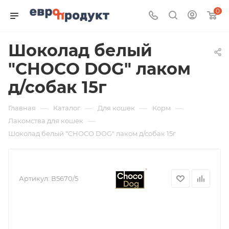
0
Шоколад белый
"CHOCO DOG" лаком
д/собак 15г
—
—
—
—
Главная
Каталог
Для кошек
Корм
—
Лакомства для кошек
Шоколад белый "CHOCO DOG" лаком д/собак 15г
Артикул:
В5670/5