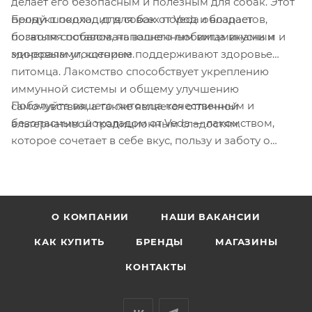
делает его безопасным и полезным для собак. Этот
Белый шоколад для собак от Veda обладает
продукт подходит для всех пород и возрастов,
богатым составом, наполненным витаминами и
позволяя побаловать вашего любимца вкусным и
минералами, которые поддерживают здоровье
здоровым угощением.
питомца. Лакомство способствует укреплению
иммунной системы и общему улучшению
Побалуйте вашего питомца качественным и
самочувствия, а также является отличной
безопасным шоколадом от Veda — лакомством,
альтернативой традиционным сладостям.
которое сочетает в себе вкус, пользу и заботу о
здоровье вашего любимца!
О КОМПАНИИ
НАШИ ВАКАНСИИ
КАК КУПИТЬ
БРЕНДЫ
МАГАЗИНЫ
КОНТАКТЫ