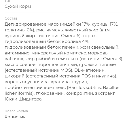
Тип
Сухой корм
Состав
Дегидрированное мясо (индейки 17%, курицы 17%,
телятины 6%), рис, ячмень, животный жир (в т.ч.
куриный жир - источник Омега 6), горох,
гидролизованный белок кролика 4%,
гидролизованный белок печени, жом свекольный,
витаминно-минеральный комплекс, морковь,
кабачок, жир рыбий и семя льна (источник Омега 3),
масло соевое, порошок яичный, дрожжи пивные
(естественный источник MOS), DL-метионин,
цикорий (естественный источник FOS и инулина),
корень одуванчика, крапива, таурин,
пробиотический комплекс (Bacillus subtilis, Bacillus
licheniformis), глюкозамин, хондроитин, экстракт
Юкки Шидигера
Класс корма
Холистик