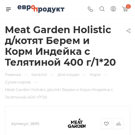
0
Meat Garden Holistic
д/котят Берем и
Корм Индейка с
Телятиной 400 г/1*20
—
—
—
—
Главная
Каталог
Для кошек
Корм
—
Сухие корма
Meat Garden Holistic д/котят Берем и Корм Индейка с
Телятиной 400 г/1*20
Артикул:
2695