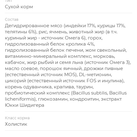
Тип
Сухой корм
Состав
Дегидрированное мясо (индейки 17%, курицы 17%,
телятины 6%), рис, ячмень, животный жир (в т.ч.
куриный жир - источник Омега 6), горох,
гидролизованный белок кролика 4%,
гидролизованный белок печени, жом свекольный,
витаминно-минеральный комплекс, морковь,
кабачок, жир рыбий и семя льна (источник Омега 3),
масло соевое, порошок яичный, дрожжи пивные
(естественный источник MOS), DL-метионин,
цикорий (естественный источник FOS и инулина),
корень одуванчика, крапива, таурин,
пробиотический комплекс (Bacillus subtilis, Bacillus
licheniformis), глюкозамин, хондроитин, экстракт
Юкки Шидигера
Класс корма
Холистик