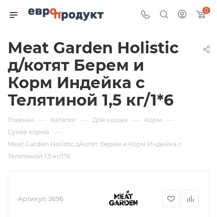
0
Meat Garden Holistic
д/котят Берем и
Корм Индейка с
Телятиной 1,5 кг/1*6
—
—
—
—
Главная
Каталог
Для кошек
Корм
—
Сухие корма
Meat Garden Holistic д/котят Берем и Корм Индейка с
Телятиной 1,5 кг/1*6
Артикул:
2696