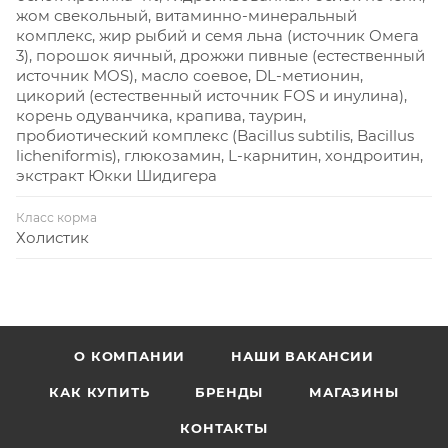
жом свекольный, витаминно-минеральный
комплекс, жир рыбий и семя льна (источник Омега
3), порошок яичный, дрожжи пивные (естественный
источник MOS), масло соевое, DL-метионин,
цикорий (естественный источник FOS и инулина),
корень одуванчика, крапива, таурин,
пробиотический комплекс (Bacillus subtilis, Bacillus
licheniformis), глюкозамин, L-карнитин, хондроитин,
экстракт Юкки Шидигера
Класс корма
Холистик
О КОМПАНИИ
НАШИ ВАКАНСИИ
КАК КУПИТЬ
БРЕНДЫ
МАГАЗИНЫ
КОНТАКТЫ