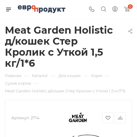
0
Meat Garden Holistic
д/кошек Стер
Кролик с Уткой 1,5
кг/1*6
—
—
—
—
Главная
Каталог
Для кошек
Корм
—
Сухие корма
Meat Garden Holistic д/кошек Стер Кролик с Уткой 1,5 кг/1*6
Артикул:
2714