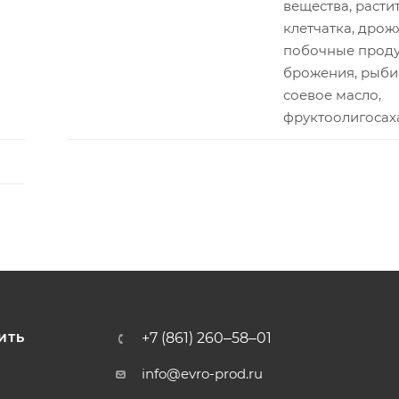
вещества, расти
клетчатка, дрож
побочные прод
брожения, рыби
соевое масло,
фруктоолигоса
+7 (861) 260‒58‒01
ИТЬ
info@evro-prod.ru