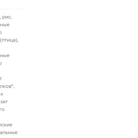
 рис,
нные
о
птица),
нные
о
т
лков*,
ых
изат
го
еские
ральные