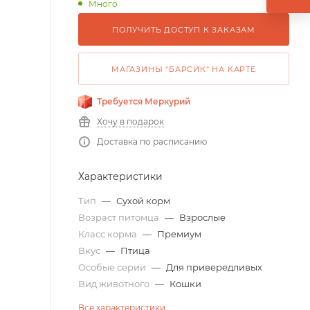
Много
ПОЛУЧИТЬ ДОСТУП К ЗАКАЗАМ
МАГАЗИНЫ "БАРСИК" НА КАРТЕ
Требуется Меркурий
Хочу в подарок
Доставка по расписанию
Характеристики
Тип
—
Сухой корм
Возраст питомца
—
Взрослые
Класс корма
—
Премиум
Вкус
—
Птица
Особые серии
—
Для привередливых
Вид животного
—
Кошки
Все характеристики