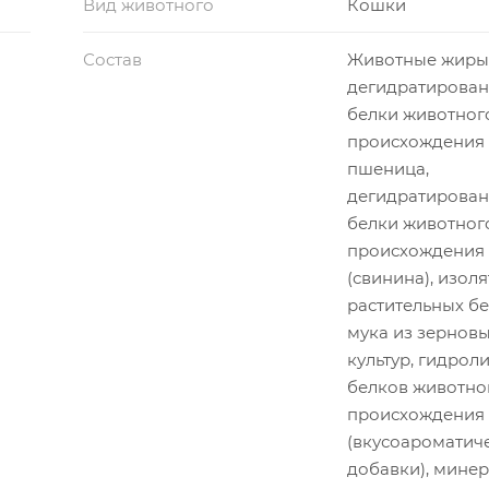
Вид животного
Кошки
Состав
Животные жиры,
дегидратирова
белки животног
происхождения (
пшеница,
дегидратирова
белки животног
происхождения
(свинина), изоля
растительных бе
мука из зернов
культур, гидрол
белков животно
происхождения
(вкусоароматич
добавки), мине