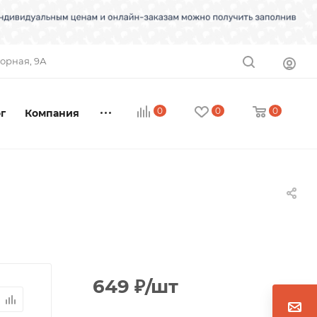
торная, 9А
0
0
0
г
Компания
649
₽
/шт