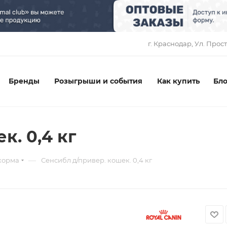
1
г. Краснодар, ​Ул. Прос
Бренды
Розыгрыши и события
Как купить
Бло
к. 0,4 кг
—
корма
Сенсибл д/привер. кошек. 0,4 кг