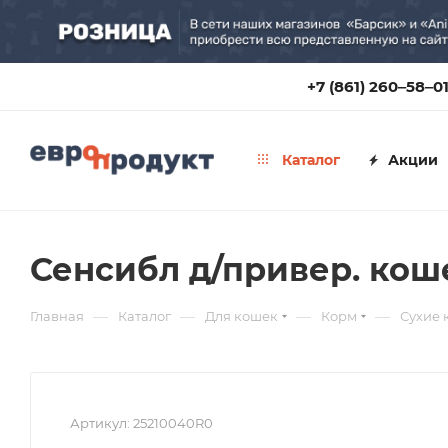
+7 (861) 260‒58‒0
Каталог
Акции
Сенсибл д/привер. коше
—
—
—
—
Главная
Каталог
Для кошек
Корм
Сухие 
Артикул:
25210040R0