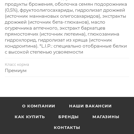
продукты брожения, оболочка семян подорожника
(0,5%), фруктоолигосахариды, гидролизат дрожжей
(источник маннановых олигосахаридов), экстракты
дрожжей (источник бета-глюканов), масло
огуречника аптечного, экстракт бархатцев
прямостоячих (источник лютеина), глюкозамина
гидрохлорид, гидролизат из хряща (источник
хондроитина). *L.I.P.: специально отобранные белки
с высокой степенью усвояемости
Класс корма
Премиум
О КОМПАНИИ
НАШИ ВАКАНСИИ
КАК КУПИТЬ
БРЕНДЫ
МАГАЗИНЫ
КОНТАКТЫ