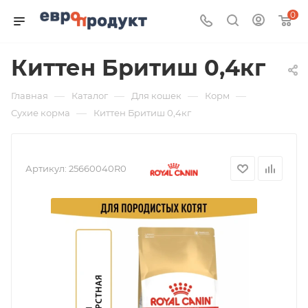
0
Киттен Бритиш 0,4кг
—
—
—
—
Главная
Каталог
Для кошек
Корм
—
Сухие корма
Киттен Бритиш 0,4кг
Артикул:
25660040R0