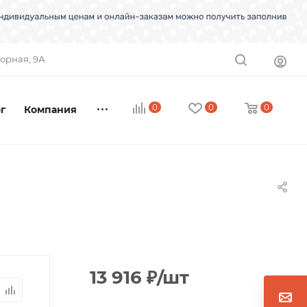
торная, 9А
0
0
0
г
Компания
13 916
₽
/шт