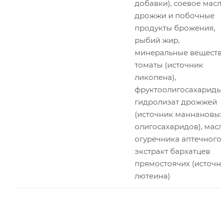
добавки), соевое масл
дрожжи и побочные
продукты брожения,
рыбий жир,
минеральные веществ
томаты (источник
ликопена),
фруктоолигосахариды
гидролизат дрожжей
(источник мaннановы
олигосахаридов), мас
огуречника аптечного
экстракт бархатцев
прямостоячих (источ
лютеина)