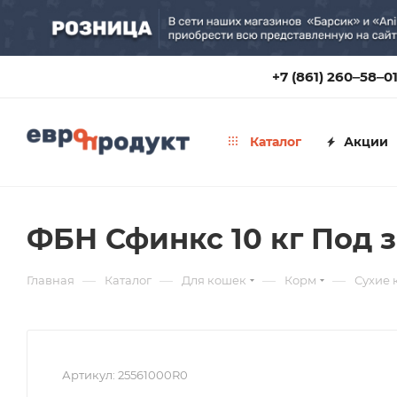
+7 (861) 260‒58‒0
Каталог
Акции
ФБН Сфинкс 10 кг Под з
—
—
—
—
Главная
Каталог
Для кошек
Корм
Сухие 
Артикул:
25561000R0