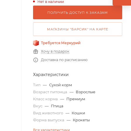
Нет в наличии
ПОЛУЧИТЬ ДОСТУП К ЗАКАЗАМ
МАГАЗИНЫ "БАРСИК" НА КАРТЕ
Требуется Меркурий
Хочу в подарок
Доставка по расписанию
Характеристики
Тип
—
Сухой корм
Возраст питомца
—
Взрослые
Класс корма
—
Премиум
Вкус
—
Птица
Вид животного
—
Кошки
Форма выпуска
—
Крокеты
Все характеристики