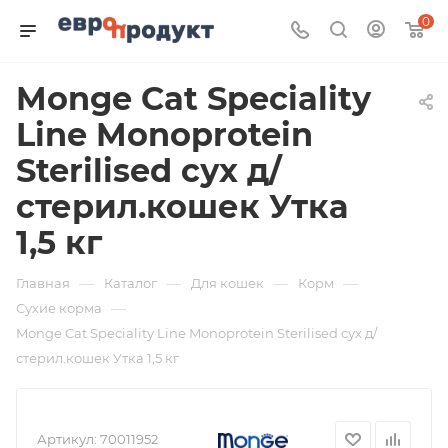
0
Monge Cat Speciality
Line Monoprotein
Sterilised сух д/
стерил.кошек Утка
1,5 кг
—
—
—
—
Главная
Каталог
Для кошек
Корм
—
Сухие корма
Monge Cat Speciality Line Monoprotein Sterilised сух д/
стерил.кошек Утка 1,5 кг
Артикул:
70011952