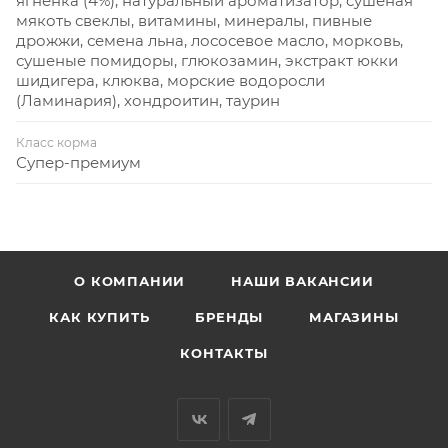
ягненка (4%), натуральный ароматизатор, сушеная
мякоть свеклы, витамины, минералы, пивные
дрожжи, семена льна, лососевое масло, морковь,
сушеные помидоры, глюкозамин, экстракт юкки
шидигера, клюква, морские водоросли
(Ламинария), хондроитин, таурин
Класс корма
Супер-премиум
О КОМПАНИИ
НАШИ ВАКАНСИИ
КАК КУПИТЬ
БРЕНДЫ
МАГАЗИНЫ
КОНТАКТЫ