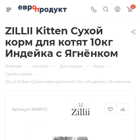
0
ZILLII Kitten Сухой
корм для котят 10кг
Индейка с Ягнёнком
—
—
—
—
Главная
Каталог
Для кошек
Корм
—
Сухие корма
ZILLII Kitten Сухой корм для котят 10кг Индейка с Ягнёнком
Артикул:
5658103