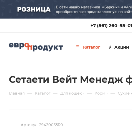
+7 (861) 260‒58‒0
Каталог
Акции
Сетаети Вейт Менедж ф
—
—
—
—
Главная
Каталог
Для кошек
Корм
Сухие 
Артикул:
39430035R0