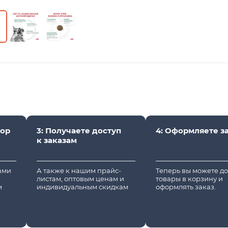
вор
3: Получаете доступ
4: Оформляете з
к заказам
вами
А также к нашим прайс-
Теперь вы можете д
листам, оптовым ценам и
товары в корзину и
м
индивидуальным скидкам
оформлять заказ.