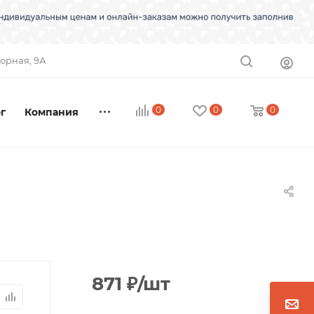
торная, 9А
0
0
0
г
Компания
871
₽
/шт