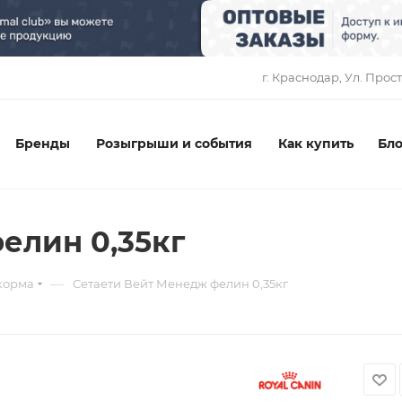
1
г. Краснодар, ​Ул. Прос
Бренды
Розыгрыши и события
Как купить
Бло
елин 0,35кг
—
корма
Сетаети Вейт Менедж фелин 0,35кг