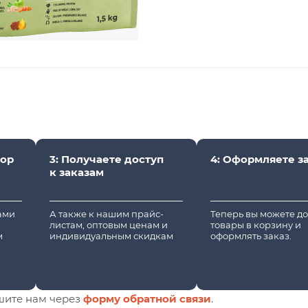
вор
3: Получаете доступ
4: Оформляете з
к заказам
вами
А также к нашим прайс-
Теперь вы можете д
листам, оптовым ценам и
товары в корзину и
м
индивидуальным скидкам
оформлять заказ.
шите нам через
форму обратной связи
.