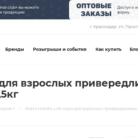
1
г. Краснодар, ​Ул. Прос
Бренды
Розыгрыши и события
Как купить
Бло
рм для взрослых приверед
,5кг
—
корма
Элато Holistic Lite корм для взрослых привередливых