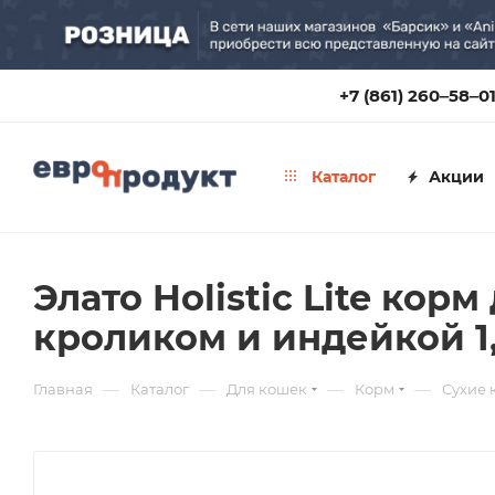
+7 (861) 260‒58‒0
Каталог
Акции
Элато Holistic Lite ко
кроликом и индейкой 1
—
—
—
—
Главная
Каталог
Для кошек
Корм
Сухие 