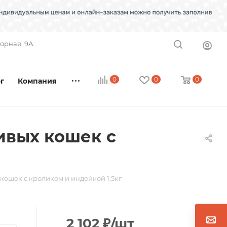
торная, 9А
0
0
0
г
Компания
ливых кошек с
 кошек с кроликом и индейкой 1,5кг
2 102
₽
/шт