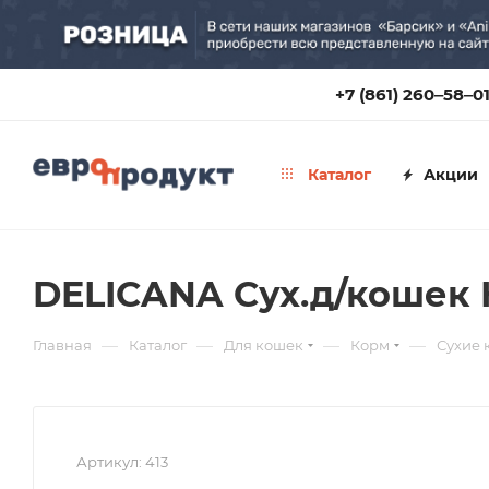
+7 (861) 260‒58‒0
Каталог
Акции
DELICANA Сух.д/кошек К
—
—
—
—
Главная
Каталог
Для кошек
Корм
Сухие 
Артикул:
413