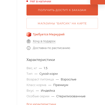
Нет в наличии
ПОЛУЧИТЬ ДОСТУП К ЗАКАЗАМ
МАГАЗИНЫ "БАРСИК" НА КАРТЕ
Требуется Меркурий
Хочу в подарок
Доставка по расписанию
Характеристики
Вес, кг
—
1.5
Тип
—
Сухой корм
Возраст питомца
—
Взрослые
Класс корма
—
Премиум
Вкус
—
Индейка
Особые серии
—
Стерилизованные
Все характеристики