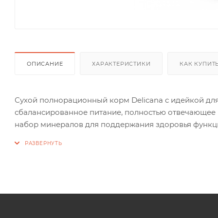
ОПИСАНИЕ
ХАРАКТЕРИСТИКИ
КАК КУПИТ
Сухой полнорационный корм Delicana с идейкой для
сбалансированное питание, полностью отвечающее 
набор минералов для поддержания здоровья функци
пребиотики стимулируют естественную микрофлору
состояние кожного покрова и шерсти.