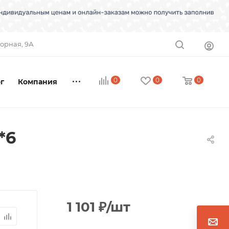
торная, 9А
0
0
0
г
Компания
*6
1 101
₽
/шт