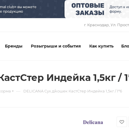
1
г. Краснодар, ​Ул. Прос
Бренды
Розыгрыши и события
Как купить
Бло
астСтер Индейка 1,5кг / 1
—
корма
DELICANA Сух.д/кошек КастСтер Индейка 1,5кг / 1*6