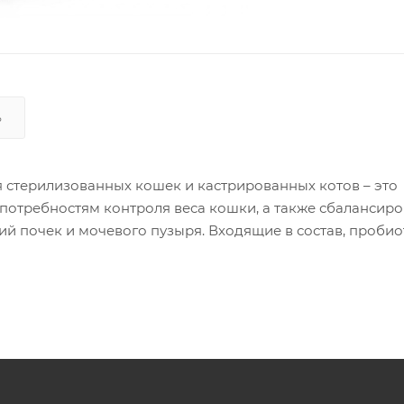
Ь
 стерилизованных кошек и кастрированных котов – это
потребностям контроля веса кошки, а также сбалансир
й почек и мочевого пузыря. Входящие в состав, пробио
 кишечника, поддерживая оптимальное пищеварение, у