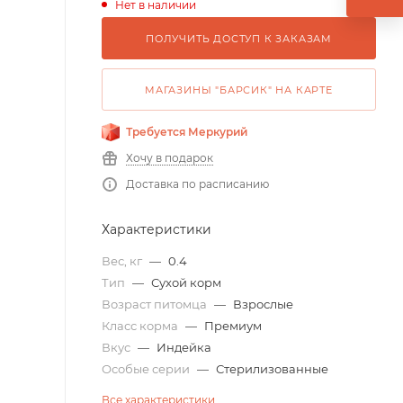
Нет в наличии
ПОЛУЧИТЬ ДОСТУП К ЗАКАЗАМ
МАГАЗИНЫ "БАРСИК" НА КАРТЕ
Требуется Меркурий
Хочу в подарок
Доставка по расписанию
Характеристики
Вес, кг
—
0.4
Тип
—
Сухой корм
Возраст питомца
—
Взрослые
Класс корма
—
Премиум
Вкус
—
Индейка
Особые серии
—
Стерилизованные
Все характеристики