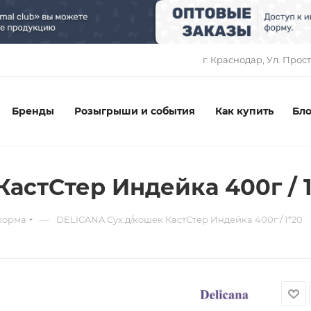
1
г. Краснодар, ​Ул. Прос
Бренды
Розыгрыши и события
Как купить
Бло
астСтер Индейка 400г / 
—
корма
DELICANA Сух.д/кошек КастСтер Индейка 400г / 1*20