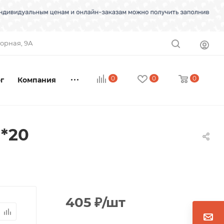
торная, 9А
0
0
0
г
Компания
1*20
405
₽
/шт