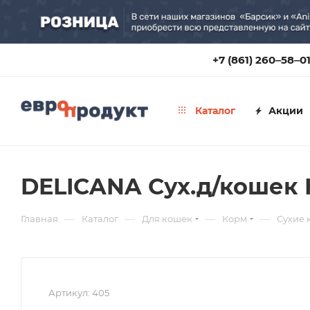
+7 (861) 260‒58‒0
Каталог
Акции
DELICANA Сух.д/кошек К
—
—
—
—
Главная
Каталог
Для кошек
Корм
Сухие 
Артикул:
405