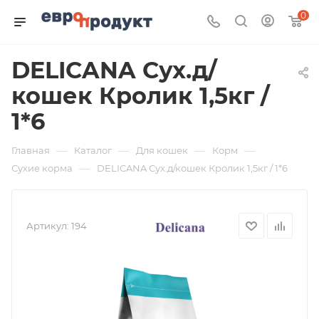
0
DELICANA Сух.д/
кошек Кролик 1,5кг /
1*6
—
—
—
—
Главная
Каталог
Для кошек
Корм
—
Сухие корма
DELICANA Сух.д/кошек Кролик 1,5кг / 1*6
Артикул:
194