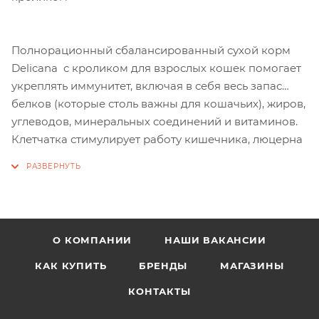
Полнорационный сбалансированный сухой корм
Delicana с кроликом для взрослых кошек помогает
укреплять иммунитет, включая в себя весь запас
белков (которые столь важны для кошачьих), жиров,
углеводов, минеральных соединений и витаминов.
Клетчатка стимулирует работу кишечника, люцерна
способствует выведению шерсти из желудка и
кишечника, предотвращая образования комков.
Семена льна богаты омега 3 и омега 6 жирными
кислотами, которые улучшают состояния кожных
покровов и шерсти, бурые водоросли помогают
О КОМПАНИИ
НАШИ ВАКАНСИИ
укрепить иммунную систему и обеспечивают
надёжную защиту от всевозможных
КАК КУПИТЬ
БРЕНДЫ
МАГАЗИНЫ
болезнетворных бактерий и микроорганизмов
КОНТАКТЫ