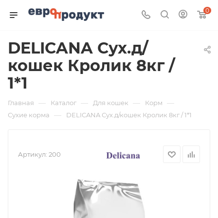
0
DELICANA Сух.д/
кошек Кролик 8кг /
1*1
—
—
—
—
Главная
Каталог
Для кошек
Корм
—
Сухие корма
DELICANA Сух.д/кошек Кролик 8кг / 1*1
Артикул:
200