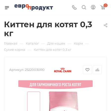
0
Киттен для котят 0,3
кг
—
—
—
—
Главная
Каталог
Для кошек
Корм
—
Сухие корма
Киттен для котят 0,3 кг
Артикул:
25220030R0