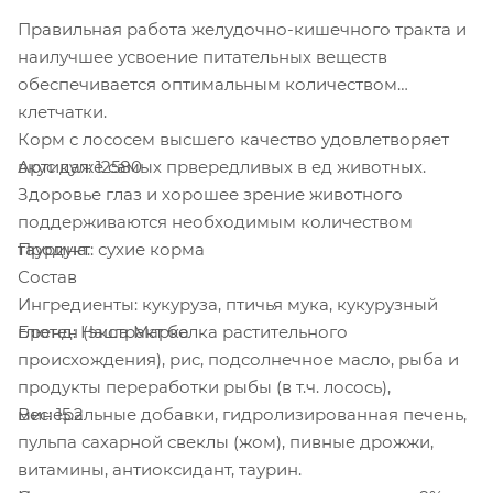
Правильная работа желудочно-кишечного тракта и
наилучшее усвоение питательных веществ
обеспечивается оптимальным количеством
клетчатки.
Корм с лососем высшего качество удовлетворяет
Артикул: 12580
вкус даже самых првередливых в ед животных.
Здоровье глаз и хорошее зрение животного
поддерживаются необходимым количеством
Продукт: сухие корма
таурина.
Состав
Ингредиенты: кукуруза, птичья мука, кукурузный
Бренд: Наша Марка
глютен (экстракт белка растительного
происхождения), рис, подсолнечное масло, рыба и
продукты переработки рыбы (в т.ч. лосось),
Вес: 15.2
минеральные добавки, гидролизированная печень,
пульпа сахарной свеклы (жом), пивные дрожжи,
витамины, антиоксидант, таурин.