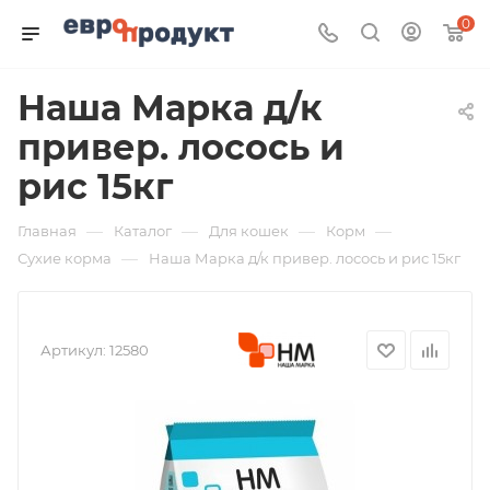
0
Наша Марка д/к
привер. лосось и
рис 15кг
—
—
—
—
Главная
Каталог
Для кошек
Корм
—
Сухие корма
Наша Марка д/к привер. лосось и рис 15кг
Артикул:
12580