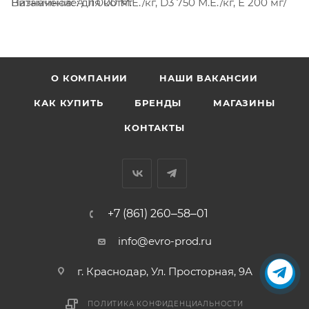
Назначение: для котят
Витаминов: A 11 000 М.Е./кг, D3 750 М.Е./кг, Е 200 мг/
кг
Энергетическая ценность: 363 ккал/100г
О КОМПАНИИ
НАШИ ВАКАНСИИ
КАК КУПИТЬ
БРЕНДЫ
МАГАЗИНЫ
КОНТАКТЫ
+7 (861) 260‒58‒01
info@evro-prod.ru
г. Краснодар, ​Ул. Просторная, 9А
ПОЛИТИКА КОНФИДЕНЦИАЛЬНОСТИ