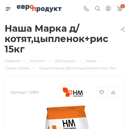
0
Наша Марка д/
котят,цыпленок+рис
15кг
—
—
—
—
Главная
Каталог
Для кошек
Корм
—
Сухие корма
Наша Марка д/котят,цыпленок+рис 15кг
Артикул:
12565