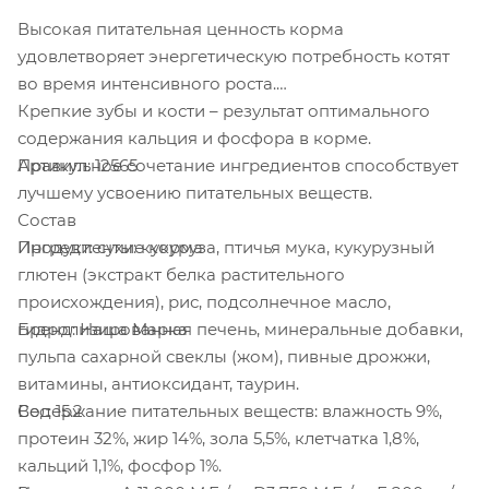
Высокая питательная ценность корма
удовлетворяет энергетическую потребность котят
во время интенсивного роста.
Крепкие зубы и кости – результат оптимального
содержания кальция и фосфора в корме.
Артикул: 12565
Правильное сочетание ингредиентов способствует
лучшему усвоению питательных веществ.
Состав
Продукт: сухие корма
Ингредиенты: кукуруза, птичья мука, кукурузный
глютен (экстракт белка растительного
происхождения), рис, подсолнечное масло,
Бренд: Наша Марка
гидролизированная печень, минеральные добавки,
пульпа сахарной свеклы (жом), пивные дрожжи,
витамины, антиоксидант, таурин.
Вес: 15.2
Содержание питательных веществ: влажность 9%,
протеин 32%, жир 14%, зола 5,5%, клетчатка 1,8%,
кальций 1,1%, фосфор 1%.