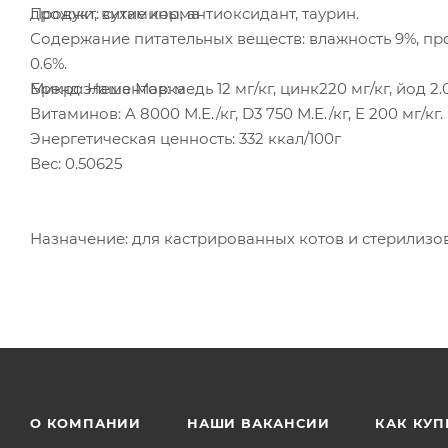
Продукт: сухие корма
дрожжи, витамины, антиоксидант, таурин.
Содержание питательных веществ: влажность 9%, прот
0.6%.
Бренд: Наша Марка
Микроэлементов: медь 12 мг/кг, цинк220 мг/кг, йод 2.0
Витаминов: A 8000 М.Е./кг, D3 750 М.Е./кг, E 200 мг/кг.
Энергетическая ценность: 332 ккал/100г
Вес: 0.50625
Назначение: для кастрированных котов и стерилиз
О КОМПАНИИ
НАШИ ВАКАНСИИ
КАК КУП