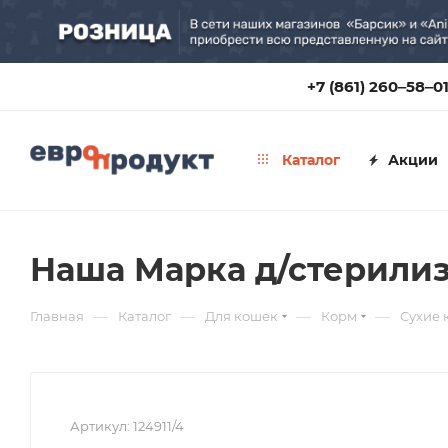
+7 (861) 260‒58‒0
Каталог
Акции
Наша Марка д/стерилиз 
—
—
—
—
Главная
Каталог
Для кошек
Корм
Сухие 
Артикул:
124911/4