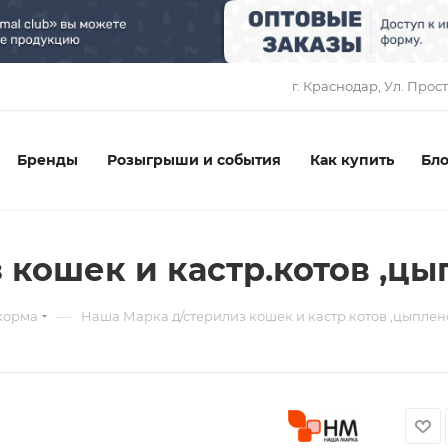
1
г. Краснодар, ​Ул. Прос
Бренды
Розыгрыши и события
Как купить
Бло
кошек и кастр.котов ,цы
—
корма
Наша Марка д/стерилиз кошек и кастр.котов ,цыплено