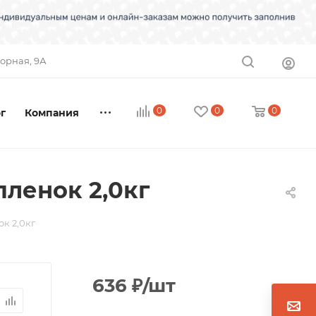
торная, 9А
0
0
0
г
Компания
пленок 2,0кг
к 2,0кг
636
₽
/шт