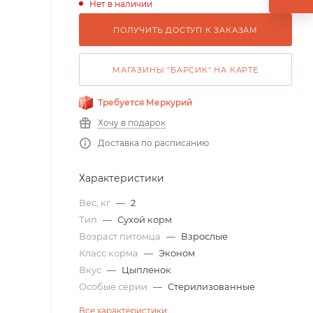
Нет в наличии
ПОЛУЧИТЬ ДОСТУП К ЗАКАЗАМ
МАГАЗИНЫ "БАРСИК" НА КАРТЕ
Требуется Меркурий
Хочу в подарок
Доставка по расписанию
Характеристики
Вес, кг
—
2
Тип
—
Сухой корм
Возраст питомца
—
Взрослые
Класс корма
—
Эконом
Вкус
—
Цыпленок
Особые серии
—
Стерилизованные
Все характеристики