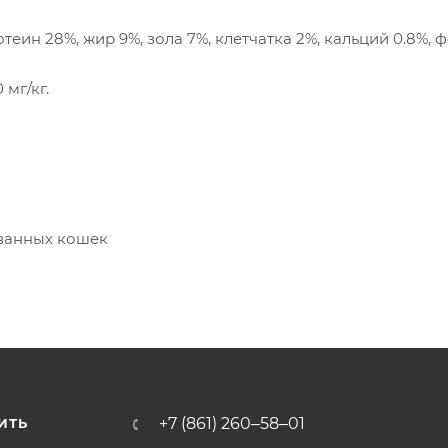
еин 28%, жир 9%, зола 7%, клетчатка 2%, кальций 0.8%, 
 мг/кг.
ованных кошек
+7 (861) 260‒58‒01
ИТЬ