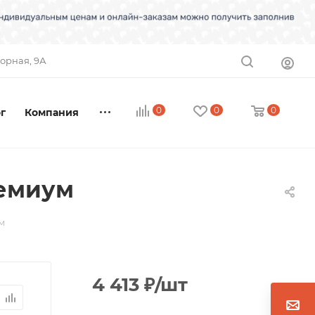
торная, 9А
0
0
0
г
Компания
ремиум
м
4 413
₽
/шт