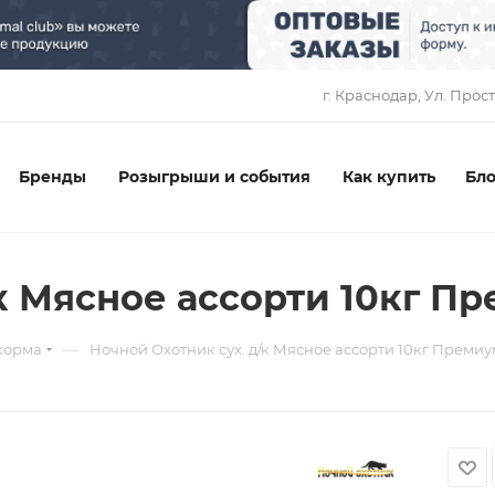
1
г. Краснодар, ​Ул. Прос
Бренды
Розыгрыши и события
Как купить
Бло
/к Мясное ассорти 10кг П
—
корма
Ночной Охотник сух. д/к Мясное ассорти 10кг Премиу