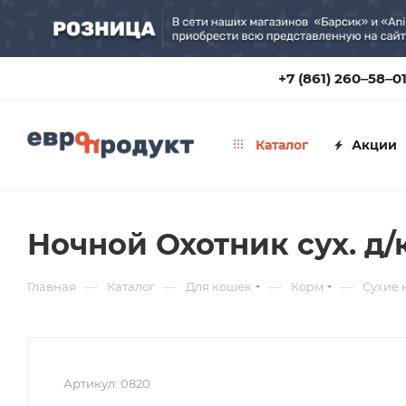
+7 (861) 260‒58‒0
Каталог
Акции
Ночной Охотник сух. д
—
—
—
—
Главная
Каталог
Для кошек
Корм
Сухие 
Артикул:
0820