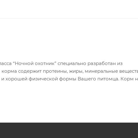
сса “Ночной охотник” специально разработан из
 корма содержит протеины, жиры, минеральные вещест
 и хорошей физической формы Вашего питомца. Корм н
ов.