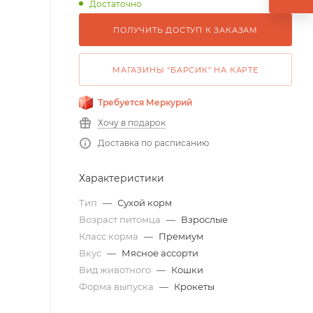
Достаточно
ПОЛУЧИТЬ ДОСТУП К ЗАКАЗАМ
МАГАЗИНЫ "БАРСИК" НА КАРТЕ
Требуется Меркурий
Хочу в подарок
Доставка по расписанию
Характеристики
Тип
—
Сухой корм
Возраст питомца
—
Взрослые
Класс корма
—
Премиум
Вкус
—
Мясное ассорти
Вид животного
—
Кошки
Форма выпуска
—
Крокеты