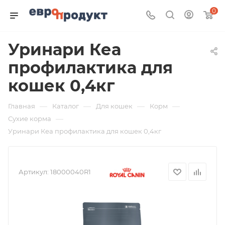
0
Уринари Кеа
профилактика для
кошек 0,4кг
—
—
—
—
Главная
Каталог
Для кошек
Корм
—
Сухие корма
Уринари Кеа профилактика для кошек 0,4кг
Артикул:
18000040R1