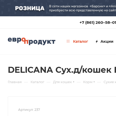
+7 (861) 260‒58‒0
Каталог
Акции
DELICANA Сух.д/кошек К
—
—
—
—
Главная
Каталог
Для кошек
Корм
Сухие 
Артикул:
237