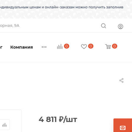
торная, 9А
0
0
0
г
Компания
4 811
₽
/шт