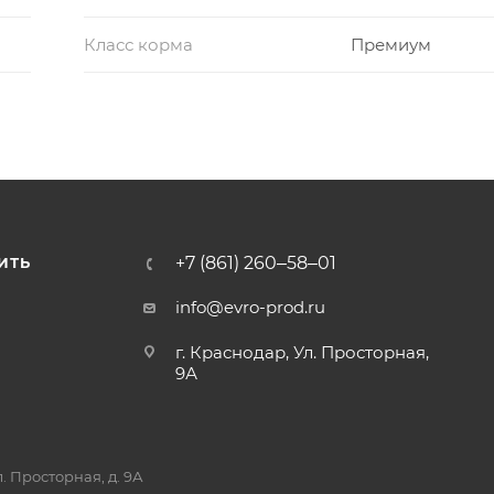
Класс корма
Премиум
+7 (861) 260‒58‒01
ИТЬ
info@evro-prod.ru
г. Краснодар, ​Ул. Просторная,
9А
. Просторная, д. 9А