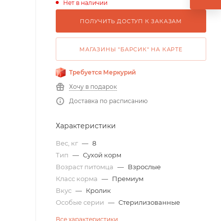
Нет в наличии
ПОЛУЧИТЬ ДОСТУП К ЗАКАЗАМ
МАГАЗИНЫ "БАРСИК" НА КАРТЕ
Требуется Меркурий
Хочу в подарок
Доставка по расписанию
Характеристики
Вес, кг
—
8
Тип
—
Сухой корм
Возраст питомца
—
Взрослые
Класс корма
—
Премиум
Вкус
—
Кролик
Особые серии
—
Стерилизованные
Все характеристики