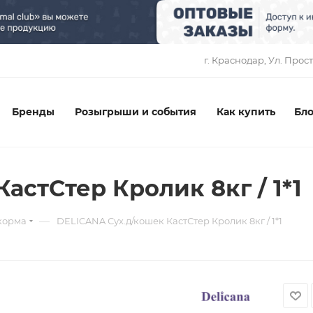
1
г. Краснодар, ​Ул. Прос
Бренды
Розыгрыши и события
Как купить
Бло
астСтер Кролик 8кг / 1*1
—
корма
DELICANA Сух.д/кошек КастСтер Кролик 8кг / 1*1