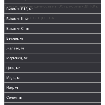
Энергетическая ценность на 100 гр корма - 391 ККал
Витамин В12, мг
ПИТАТЕЛЬНЫЕ ВЕЩЕСТВА
Витамин K, мг
Витамин C, мг
Бетаин, мг
Железо, мг
Марганец, мг
Цинк, мг
Медь, мг
Йод, мг
Селен, мг