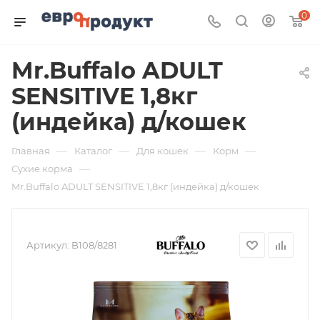
0
Mr.Buffalo ADULT
SENSITIVE 1,8кг
(индейка) д/кошек
—
—
—
—
Главная
Каталог
Для кошек
Корм
—
Сухие корма
Mr.Buffalo ADULT SENSITIVE 1,8кг (индейка) д/кошек
Артикул:
B108/8281