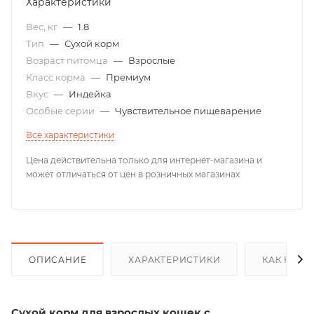
Характеристики
Вес, кг
—
1.8
Тип
—
Сухой корм
Возраст питомца
—
Взрослые
Класс корма
—
Премиум
Вкус
—
Индейка
Особые серии
—
Чувствительное пищеварение
Все характеристики
Цена действительна только для интернет-магазина и
может отличаться от цен в розничных магазинах
ОПИСАНИЕ
ХАРАКТЕРИСТИКИ
КАК КУПИ
Сухой корм для взрослых кошек с