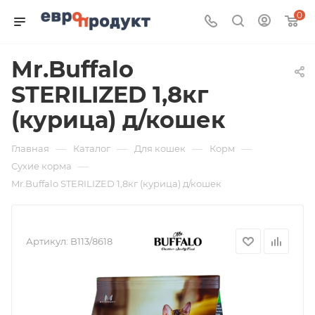
0
Mr.Buffalo
STERILIZED 1,8кг
(курица) д/кошек
—
—
—
—
Главная
Каталог
Для кошек
Корм
—
Сухие корма
Mr.Buffalo STERILIZED 1,8кг (курица) д/кошек
Артикул:
B113/8618