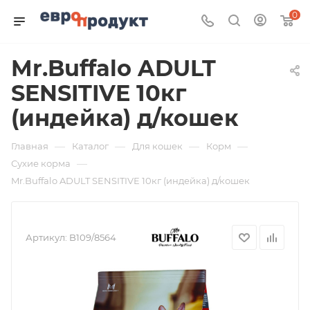
0
Mr.Buffalo ADULT
SENSITIVE 10кг
(индейка) д/кошек
—
—
—
—
Главная
Каталог
Для кошек
Корм
—
Сухие корма
Mr.Buffalo ADULT SENSITIVE 10кг (индейка) д/кошек
Артикул:
B109/8564