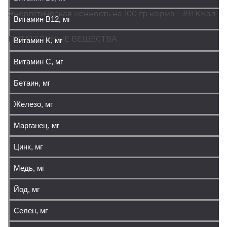
Энергетическая ценность на 100 гр корма - 391 ККал
Витамин В12, мг
ПИТАТЕЛЬНЫЕ ВЕЩЕСТВА
Витамин K, мг
Витамин C, мг
Бетаин, мг
Железо, мг
Марганец, мг
Цинк, мг
Медь, мг
Йод, мг
Селен, мг