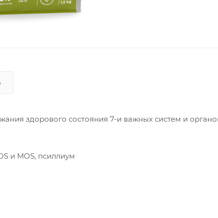
Ь
жания здорового состояния 7-и важных систем и органо
OS и MOS, псиллиум
анты
ор), витамин D3
оитин