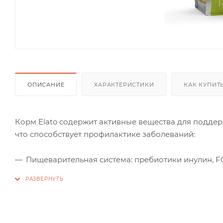
ОПИСАНИЕ
ХАРАКТЕРИСТИКИ
КАК КУПИТ
Корм Elato содержит активные вещества для поддер
что способствует профилактике заболеваний:
Пищеварительная система: пребиотики инулин, F
Сердечно-сосудистая система: таурин, антиоксид
Кости и зубы: минералы (включая кальций и фосф
Суставы: хондропротекторы глюкозамин и хондр