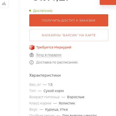
Достаточно
ПОЛУЧИТЬ ДОСТУП К ЗАКАЗАМ
МАГАЗИНЫ "БАРСИК" НА КАРТЕ
Требуется Меркурий
Хочу в подарок
Доставка по расписанию
Характеристики
Вес, кг
—
1.5
Тип
—
Сухой корм
Возраст питомца
—
Взрослые
Класс корма
—
Холистик
Вкус
—
Курица, Утка
Особые серии
—
Для вывода шерсти