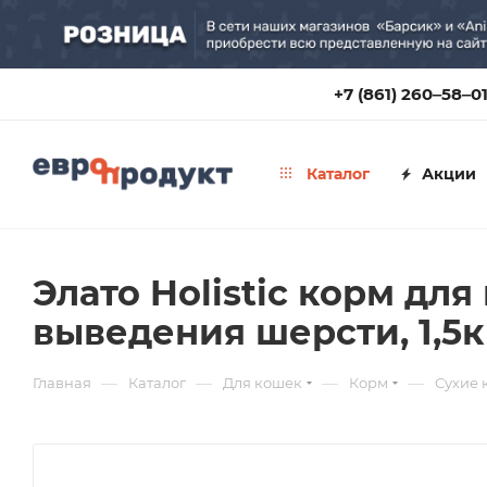
+7 (861) 260‒58‒0
Каталог
Акции
Элато Holistic корм дл
выведения шерсти, 1,5к
—
—
—
—
Главная
Каталог
Для кошек
Корм
Сухие 