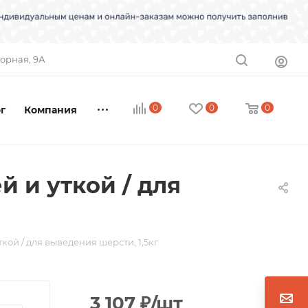
торная, 9А
0
0
0
г
Компания
й и уткой / для
ткой / для выведения шерсти, 1,5кг
3 107
₽
/шт