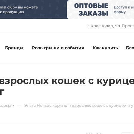
1
г. Краснодар, ​Ул. Прос
Бренды
Розыгрыши и события
Как купить
Бло
я взрослых кошек с курице
г
—
корма
Элато Holistic корм для взрослых кошек с курицей и у