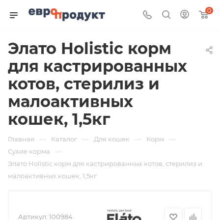
0
Элато Holistic корм
для кастрированных
котов, стерилиз и
малоактивных
кошек, 1,5кг
—
—
—
—
Главная
Каталог
Для кошек
Корм
—
Сухие корма
Элато Holistic корм для кастрированных котов, стерилиз и
малоактивных кошек, 1,5кг
Артикул:
100984