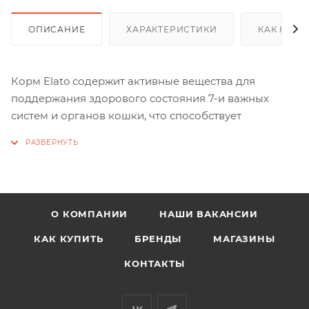
ОПИСАНИЕ
ХАРАКТЕРИСТИКИ
КАК КУПИ
Корм Elato содержит активные вещества для
поддержания здорового состояния 7-и важных
систем и органов кошки, что способствует
профилактике заболеваний:
Пищеварительная система - пребиотики инулин,
FOS и MOS, псиллиум
Сердечно-сосудистая система - женьшень,
О КОМПАНИИ
НАШИ ВАКАНСИИ
таурин, антиоксиданты
КАК КУПИТЬ
БРЕНДЫ
МАГАЗИНЫ
Кости и зубы - минералы (включая кальций и
КОНТАКТЫ
фосфор), витамин D3
Суставы - хондропротекторы глюкозамин и
хондроитин