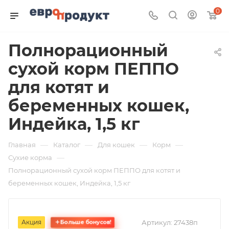
0
Полнорационный
сухой корм ПЕППО
для котят и
беременных кошек,
Индейка, 1,5 кг
—
—
—
—
Главная
Каталог
Для кошек
Корм
—
Сухие корма
Полнорационный сухой корм ПЕППО для котят и
беременных кошек, Индейка, 1,5 кг
Акция
Артикул:
27438п
Больше бонусов!