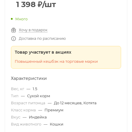
1 398
₽
/шт
Много
Хочу в подарок
Доставка по расписанию
Товар участвует в акциях
Повышенный кешбэк на торговые марки
Характеристики
Вес, кг
—
1.5
Тип
—
Сухой корм
Возраст питомца
—
До 12 месяцев, Котята
Класс корма
—
Премиум
Вкус
—
Индейка
Вид животного
—
Кошки