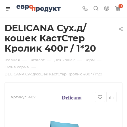
0
DELICANA Сух.д/
кошек КастСтер
Кролик 400г / 1*20
—
—
—
—
Главная
Каталог
Для кошек
Корм
—
Сухие корма
DELICANA Сух.д/кошек КастСтер Кролик 400г / 1*20
Артикул:
407