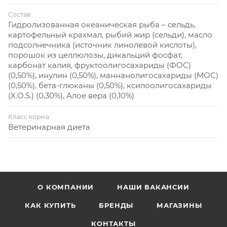
Состав
Гидролизованная океаническая рыба – сельдь,
картофельный крахмал, рыбий жир (сельди), масло
подсолнечника (источник линолевой кислоты),
порошок из целлюлозы, дикальций фосфат,
карбонат калия, фруктоолигосахариды (ФОС)
(0,50%), инулин (0,50%), маннанолигосахариды (МОС)
(0,50%), бета-глюканы (0,50%), ксилоолигосахариды
(X.O.S.) (0,30%), Алое вера (0,10%)
Класс корма
Ветеринарная диета
О КОМПАНИИ
НАШИ ВАКАНСИИ
КАК КУПИТЬ
БРЕНДЫ
МАГАЗИНЫ
КОНТАКТЫ