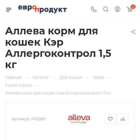
0
Аллева корм для
кошек Кэр
Аллергоконтрол 1,5
кг
—
—
—
—
Главная
Каталог
Для кошек
Корм
—
Сухие корма
Аллева корм для кошек Кэр Аллергоконтрол 1,5 кг
Артикул:
P10269