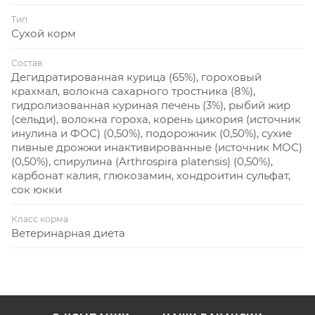
Тип
Сухой корм
Состав
Дегидратированная курица (65%), гороховый
крахмал, волокна сахарного тростника (8%),
гидролизованная куриная печень (3%), рыбий жир
(сельди), волокна гороха, корень цикория (источник
инулина и ФОС) (0,50%), подорожник (0,50%), сухие
пивные дрожжи инактивированные (источник МОС)
(0,50%), спирулина (Arthrospira platensis) (0,50%),
карбонат калия, глюкозамин, хондроитин сульфат,
сок юкки
Класс корма
Ветеринарная диета