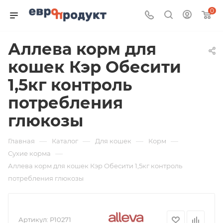
0
Аллева корм для
кошек Кэр Обесити
1,5кг контроль
потребления
глюкозы
—
—
—
—
Главная
Каталог
Для кошек
Корм
—
Сухие корма
Аллева корм для кошек Кэр Обесити 1,5кг контроль
потребления глюкозы
Артикул:
P10271